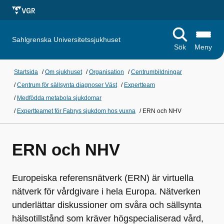
Sahlgrenska Universitetssjukhuset
Sök
Meny
Startsida
/
Om sjukhuset
/
Organisation
/
Centrumbildningar
/
Centrum för sällsynta diagnoser Väst
/
Expertteam
/
Medfödda metabola sjukdomar
/
Expertteamet för Fabrys sjukdom hos vuxna
/
ERN och NHV
ERN och NHV
Europeiska referensnätverk (ERN) är virtuella
nätverk för vårdgivare i hela Europa. Nätverken
underlättar diskussioner om svåra och sällsynta
hälsotillstånd som kräver högspecialiserad vård,