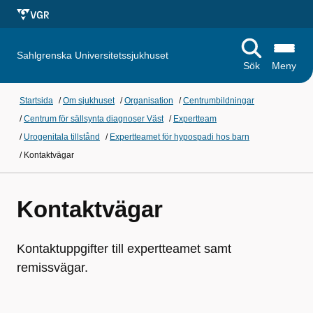
Sahlgrenska Universitetssjukhuset
Sök
Meny
Startsida
/
Om sjukhuset
/
Organisation
/
Centrumbildningar
/
Centrum för sällsynta diagnoser Väst
/
Expertteam
/
Urogenitala tillstånd
/
Expertteamet för hypospadi hos barn
/
Kontaktvägar
Kontaktvägar
Kontaktuppgifter till expertteamet samt
remissvägar.