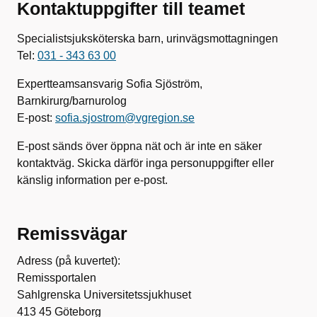
Kontaktuppgifter till teamet
Specialistsjuksköterska barn, urinvägsmottagningen
Tel:
031 - 343 63 00
Expertteamsansvarig Sofia Sjöström,
Barnkirurg/barnurolog
E-post:
sofia.sjostrom@vgregion.se
E-post sänds över öppna nät och är inte en säker
kontaktväg. Skicka därför inga personuppgifter eller
känslig information per e-post.
Remissvägar
Adress (på kuvertet):
Remissportalen
Sahlgrenska Universitetssjukhuset
413 45 Göteborg