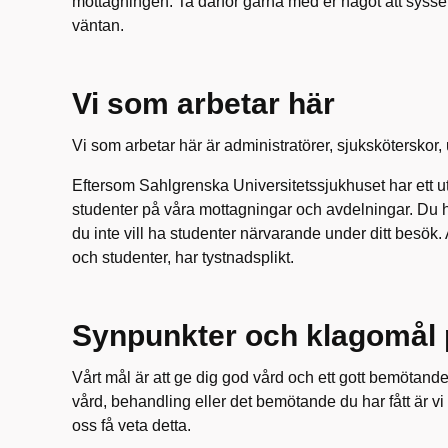
mottagningen. Ta därför gärna med er något att syssel
väntan.
Vi som arbetar här
Vi som arbetar här är administratörer, sjuksköterskor
Eftersom Sahlgrenska Universitetssjukhuset har ett 
studenter på våra mottagningar och avdelningar. Du har
du inte vill ha studenter närvarande under ditt besök.
och studenter, har tystnadsplikt.
Synpunkter och klagomål 
Vårt mål är att ge dig god vård och ett gott bemötan
vård, behandling eller det bemötande du har fått är 
oss få veta detta.