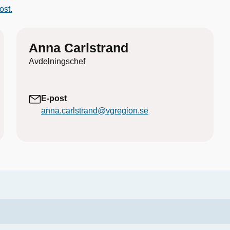
ost.
Anna Carlstrand
Avdelningschef
E-post
anna.carlstrand@vgregion.se