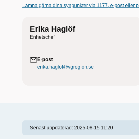
Lämna gärna dina synpunkter via 1177, e-post eller p
Erika Haglöf
Enhetschef
E-post
erika.haglof@vgregion.se
Senast uppdaterad:
2025-08-15 11:20