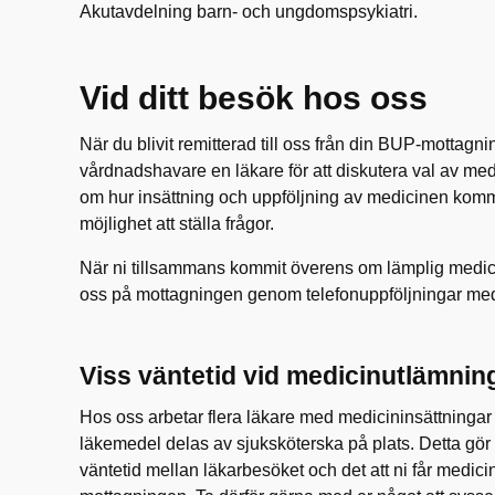
Akutavdelning barn- och ungdomspsykiatri.
Vid ditt besök hos oss
När du blivit remitterad till oss från din BUP-mottagnin
vårdnadshavare en läkare för att diskutera val av med
om hur insättning och uppföljning av medicinen komme
möjlighet att ställa frågor.
När ni tillsammans kommit överens om lämplig medici
oss på mottagningen genom telefonuppföljningar med
Viss väntetid vid medicinutlämnin
Hos oss arbetar flera läkare med medicininsättningar
läkemedel delas av sjuksköterska på plats. Detta gör
väntetid mellan läkarbesöket och det att ni får medi