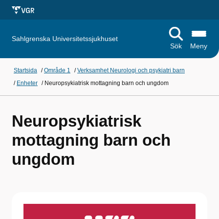
Sahlgrenska Universitetssjukhuset
Sök
Meny
Startsida
/
Område 1
/
Verksamhet Neurologi och psykiatri barn
/
Enheter
/
Neuropsykiatrisk mottagning barn och ungdom
Neuropsykiatrisk
mottagning barn och
ungdom