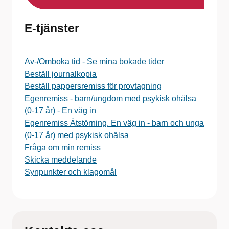
E-tjänster
Av-/Omboka tid - Se mina bokade tider
Beställ journalkopia
Beställ pappersremiss för provtagning
Egenremiss - barn/ungdom med psykisk ohälsa
(0-17 år) - En väg in
Egenremiss Ätstörning. En väg in - barn och unga
(0-17 år) med psykisk ohälsa
Fråga om min remiss
Skicka meddelande
Synpunkter och klagomål