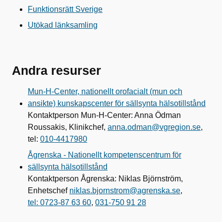
Funktionsrätt Sverige
Utökad länksamling
Andra resurser
Mun-H-Center, nationellt orofacialt (mun och
ansikte) kunskapscenter för sällsynta hälsotillstånd
Kontaktperson Mun-H-Center: Anna Ödman
Roussakis, Klinikchef,
anna.odman@vgregion.se
,
tel:
010-4417980
Ågrenska - Nationellt kompetenscentrum för
sällsynta hälsotillstånd
Kontaktperson Ågrenska: Niklas Björnström,
Enhetschef
niklas.bjornstrom@agrenska.se
,
tel: 0723-87 63 60
,
031-750 91 28