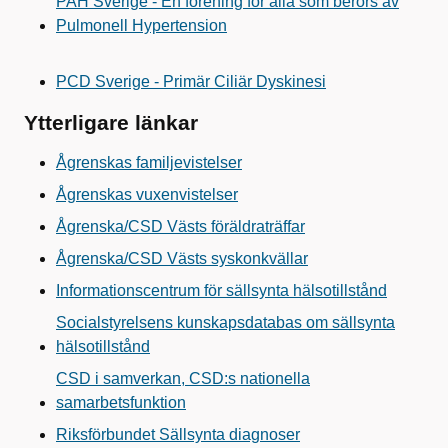
PAH Sverige - En förening för alla som berörs av
Pulmonell Hypertension
PCD Sverige - Primär Ciliär Dyskinesi
Ytterligare länkar
Ågrenskas familjevistelser
Ågrenskas vuxenvistelser
Ågrenska/CSD Västs föräldraträffar
Ågrenska/CSD Västs syskonkvällar
Informationscentrum för sällsynta hälsotillstånd
Socialstyrelsens kunskapsdatabas om sällsynta
hälsotillstånd
CSD i samverkan, CSD:s nationella
samarbetsfunktion
Riksförbundet Sällsynta diagnoser