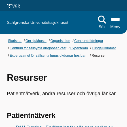
Sahlgrenska Universitetssjukhuset
Sök
Meny
Startsida
/
Om sjukhuset
/
Organisation
/
Centrumbildningar
/
Centrum för sällsynta diagnoser Väst
/
Expertteam
/
Lungsjukdomar
/
Expertteamet för sällsynta lungsjukdomar hos barn
/
Resurser
Resurser
Patientnätverk, andra resurser och övriga länkar.
Patientnätverk