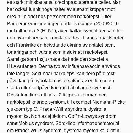
ett starkt minskat antal orexinproducerande celler. Man
har också funnit höga halter av autoantikroppar mot
orexin i blodet hos personer med narkolepsi. Efter
Pandemrixvaccineringen under säsongen 2009/2010
mot influensa A (H1N1), även kallad svininfluensa eller
den nya influensan, konstaterades i bland annat Norden
och Frankrike en betydande ökning av antalet barn,
tonåringar och vuxna som insjuknat i narkolepsi.
Samtliga som insjuknade då hade den speciella
HLAvarianten. Denna typ av influensavaccin används
inte längre. Sekundär narkolepsi kan bero på direkt
påverkan på hypotalamus, orsakad av en tumör, en
skada eller kärlpåverkan med åtföljande syrebrist.
Dessutom finns ett antal ärftliga sjukdomar med
narkolepsiliknande symtom, till exempel Niemann-Picks
sjukdom typ C, Prader-Willis syndrom, dystrofia
myotonika, Norries sjukdom, Coffin-Lowrys syndrom
samt Möbius syndrom. Särskilda informationsmaterial
om Prader-Willis syndrom, dystrofia myotonika, Coffin-