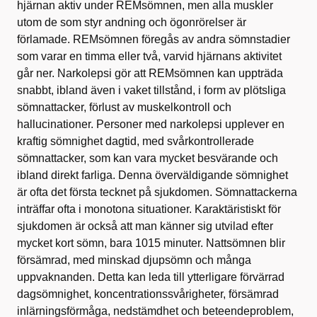
hjärnan aktiv under REMsömnen, men alla muskler
utom de som styr andning och ögonrörelser är
förlamade. REMsömnen föregås av andra sömnstadier
som varar en timma eller två, varvid hjärnans aktivitet
går ner. Narkolepsi gör att REMsömnen kan uppträda
snabbt, ibland även i vaket tillstånd, i form av plötsliga
sömnattacker, förlust av muskelkontroll och
hallucinationer. Personer med narkolepsi upplever en
kraftig sömnighet dagtid, med svårkontrollerade
sömnattacker, som kan vara mycket besvärande och
ibland direkt farliga. Denna överväldigande sömnighet
är ofta det första tecknet på sjukdomen. Sömnattackerna
inträffar ofta i monotona situationer. Karaktäristiskt för
sjukdomen är också att man känner sig utvilad efter
mycket kort sömn, bara 1015 minuter. Nattsömnen blir
försämrad, med minskad djupsömn och många
uppvaknanden. Detta kan leda till ytterligare förvärrad
dagsömnighet, koncentrationssvårigheter, försämrad
inlärningsförmåga, nedstämdhet och beteendeproblem,