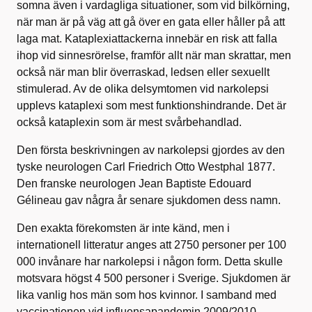
somna även i vardagliga situationer, som vid bilkörning,
när man är på väg att gå över en gata eller håller på att
laga mat. Kataplexiattackerna innebär en risk att falla
ihop vid sinnesrörelse, framför allt när man skrattar, men
också när man blir överraskad, ledsen eller sexuellt
stimulerad. Av de olika delsymtomen vid narkolepsi
upplevs kataplexi som mest funktionshindrande. Det är
också kataplexin som är mest svårbehandlad.
Den första beskrivningen av narkolepsi gjordes av den
tyske neurologen Carl Friedrich Otto Westphal 1877.
Den franske neurologen Jean Baptiste Edouard
Gélineau gav några år senare sjukdomen dess namn.
Den exakta förekomsten är inte känd, men i
internationell litteratur anges att 2750 personer per 100
000 invånare har narkolepsi i någon form. Detta skulle
motsvara högst 4 500 personer i Sverige. Sjukdomen är
lika vanlig hos män som hos kvinnor. I samband med
vaccinationen vid influensapandemin 2009/2010