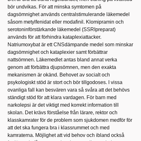
bör undvikas. För att minska symtomen på
dagsömnighet används centralstimulerande läkemedel
såsom metylfenidat eller modafinil. Klomipramin och
serotoninförstärkande läkemedel (SSRIpreparat)
används för att förhindra kataplexiattacker.
Natriumoxybat är ett CNSdämpande medel som minskar
dagsömnighet och kataplexier samt förbättrar
nattsömnen. Läkemedlet antas bland annat verka
genom att förbättra djupsömnen, men den exakta
mekanismen är okänd. Behovet av socialt och
psykologiskt stöd är stort och bör tillgodoses. I vissa
ovanliga fall kan besvären vara så svåra att det behövs
ständigt stöd för att klara vardagen. För barn med
narkolepsi är det viktigt med korrekt information till
skolan. Det krävs förståelse från lärare, rektor och
klasskamrater för de problem som sjukdomen medför för
att det ska fungera bra i klassrummet och med
kamraterna. Möjlighet att vid behov och ibland också