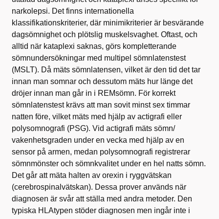
narkolepsi. Det finns internationella
klassifikationskriterier, där minimikriterier är besvärande
dagsömnighet och plötslig muskelsvaghet. Oftast, och
alltid när kataplexi saknas, görs kompletterande
sömnundersökningar med multipel sömnlatenstest
(MSLT). Då mäts sömnlatensen, vilket är den tid det tar
innan man somnar och dessutom mäts hur länge det
dröjer innan man går in i REMsömn. För korrekt
sömnlatenstest krävs att man sovit minst sex timmar
natten före, vilket mäts med hjälp av actigrafi eller
polysomnografi (PSG). Vid actigrafi mäts sömn/
vakenhetsgraden under en vecka med hjälp av en
sensor på armen, medan polysomnografi registrerar
sömnmönster och sömnkvalitet under en hel natts sömn.
Det går att mäta halten av orexin i ryggvätskan
(cerebrospinalvätskan). Dessa prover används när
diagnosen är svår att ställa med andra metoder. Den
typiska HLAtypen stöder diagnosen men ingår inte i