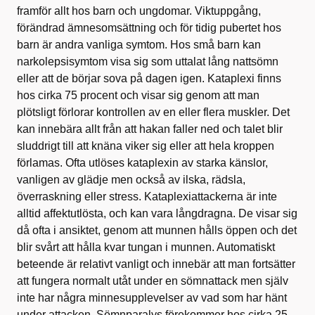
framför allt hos barn och ungdomar. Viktuppgång,
förändrad ämnesomsättning och för tidig pubertet hos
barn är andra vanliga symtom. Hos små barn kan
narkolepsisymtom visa sig som uttalat lång nattsömn
eller att de börjar sova på dagen igen. Kataplexi finns
hos cirka 75 procent och visar sig genom att man
plötsligt förlorar kontrollen av en eller flera muskler. Det
kan innebära allt från att hakan faller ned och talet blir
sluddrigt till att knäna viker sig eller att hela kroppen
förlamas. Ofta utlöses kataplexin av starka känslor,
vanligen av glädje men också av ilska, rädsla,
överraskning eller stress. Kataplexiattackerna är inte
alltid affektutlösta, och kan vara långdragna. De visar sig
då ofta i ansiktet, genom att munnen hålls öppen och det
blir svårt att hålla kvar tungan i munnen. Automatiskt
beteende är relativt vanligt och innebär att man fortsätter
att fungera normalt utåt under en sömnattack men själv
inte har några minnesupplevelser av vad som har hänt
under attacken. Sömnparalys förekommer hos cirka 25