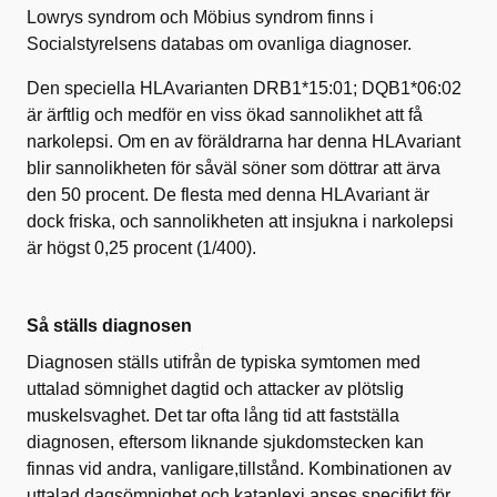
Lowrys syndrom och Möbius syndrom finns i
Socialstyrelsens databas om ovanliga diagnoser.
Den speciella HLAvarianten DRB1*15:01; DQB1*06:02
är ärftlig och medför en viss ökad sannolikhet att få
narkolepsi. Om en av föräldrarna har denna HLAvariant
blir sannolikheten för såväl söner som döttrar att ärva
den 50 procent. De flesta med denna HLAvariant är
dock friska, och sannolikheten att insjukna i narkolepsi
är högst 0,25 procent (1/400).
Så ställs diagnosen
Diagnosen ställs utifrån de typiska symtomen med
uttalad sömnighet dagtid och attacker av plötslig
muskelsvaghet. Det tar ofta lång tid att fastställa
diagnosen, eftersom liknande sjukdomstecken kan
finnas vid andra, vanligare,tillstånd. Kombinationen av
uttalad dagsömnighet och kataplexi anses specifikt för