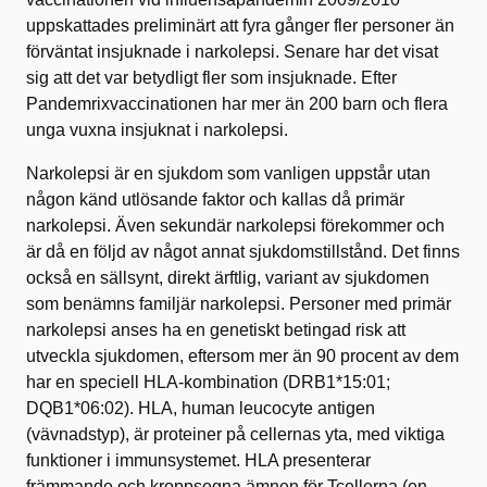
uppskattades preliminärt att fyra gånger fler personer än
förväntat insjuknade i narkolepsi. Senare har det visat
sig att det var betydligt fler som insjuknade. Efter
Pandemrixvaccinationen har mer än 200 barn och flera
unga vuxna insjuknat i narkolepsi.
Narkolepsi är en sjukdom som vanligen uppstår utan
någon känd utlösande faktor och kallas då primär
narkolepsi. Även sekundär narkolepsi förekommer och
är då en följd av något annat sjukdomstillstånd. Det finns
också en sällsynt, direkt ärftlig, variant av sjukdomen
som benämns familjär narkolepsi. Personer med primär
narkolepsi anses ha en genetiskt betingad risk att
utveckla sjukdomen, eftersom mer än 90 procent av dem
har en speciell HLA-kombination (DRB1*15:01;
DQB1*06:02). HLA, human leucocyte antigen
(vävnadstyp), är proteiner på cellernas yta, med viktiga
funktioner i immunsystemet. HLA presenterar
främmande och kroppsegna ämnen för Tcellerna (en