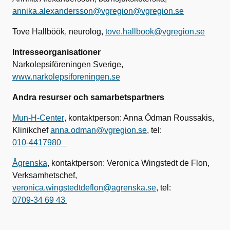
annika.alexandersson@vgregion@vgregion.se
Tove Hallböök, neurolog,
tove.hallbook@vgregion.se
Intresseorganisationer
Narkolepsiföreningen Sverige,
www.narkolepsiforeningen.se
Andra resurser och samarbetspartners
Mun-H-Center
, kontaktperson: Anna Ödman Roussakis,
Klinikchef
anna.odman@vgregion.se
, tel:
010-4417980
Ågrenska
, kontaktperson: Veronica Wingstedt de Flon,
Verksamhetschef,
veronica.wingstedtdeflon@agrenska.se
, tel:
0709-34 69 43