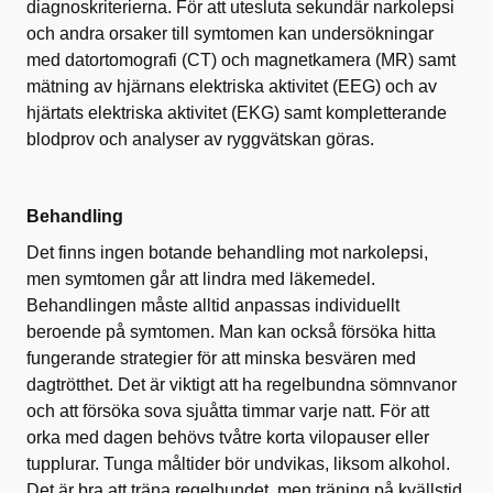
diagnoskriterierna. För att utesluta sekundär narkolepsi
och andra orsaker till symtomen kan undersökningar
med datortomografi (CT) och magnetkamera (MR) samt
mätning av hjärnans elektriska aktivitet (EEG) och av
hjärtats elektriska aktivitet (EKG) samt kompletterande
blodprov och analyser av ryggvätskan göras.
Behandling
Det finns ingen botande behandling mot narkolepsi,
men symtomen går att lindra med läkemedel.
Behandlingen måste alltid anpassas individuellt
beroende på symtomen. Man kan också försöka hitta
fungerande strategier för att minska besvären med
dagtrötthet. Det är viktigt att ha regelbundna sömnvanor
och att försöka sova sjuåtta timmar varje natt. För att
orka med dagen behövs tvåtre korta vilopauser eller
tupplurar. Tunga måltider bör undvikas, liksom alkohol.
Det är bra att träna regelbundet, men träning på kvällstid