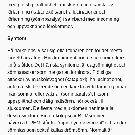
med plötslig kraftlöshet i musklerna och känsla av
förlamning (kataplexi) samt hallucinationer och
förlamning (sömnparalys) i samband med insomning
och uppvaknande förekommer.
Symtom
På narkolepsi visar sig ofta i tonåren och för det mesta
före 30 års ålder. Hos tio procent börjar sjukdomen före
tio års ålder. Det främsta symtomet är dagsömnighet och
sömnattacker som inte går att förhindra. Plötsliga
attacker av muskelsvaghet (kataplexi), hallucinationer,
automatiskt beteende och en känsla av förlamning innan
man somnar eller vaknar (sömnparalys), liksom
uppsplittrad och dålig nattsömn, hör också till
sjukdomen. De flesta med sjukdomen har inte alla
dessa symtom. Vid narkolepsi är REMsömnen
påverkad. REM står för ”rapid eye movement” och är den
sömnfas som också kallas drömsömn. Normalt är