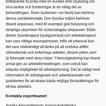
fortlöpande få prata med en kurator eller psykolog om
sina tankar och funderingar är en viktig del av
behandlingen. Även syskonen i en familj kan behöva
denna samtalskontakt. Den fysiska miljön behöver
ibland anpassas, med till exempel god belysning och
lämpliga utrymmen för schemalagda vilopauser. Både
dietist, fysioterapeut (sjukgymnast) och arbetsterapeut
kan vara viktiga resurspersoner. Inför ett yrkesval kan
det vara nödvändigt att tänka på att undvika alltför
stillasittande och enformiga arbeten, liksom yrken som
är förenade med stora risker. Yrkesvägledning kan bland
annat ges av arbetsförmedlingen, som också kan
erbjuda möjligheter till arbetsprövning. Det är viktigt med
information till arbetsgivare och arbetskamrater om
sjukdomen för att skapa bästa möjliga förutsättningar för
ett bra arbetsliv.
Kontakta expertteamet:
Annika Alexandersson, barnsjuksköterska,