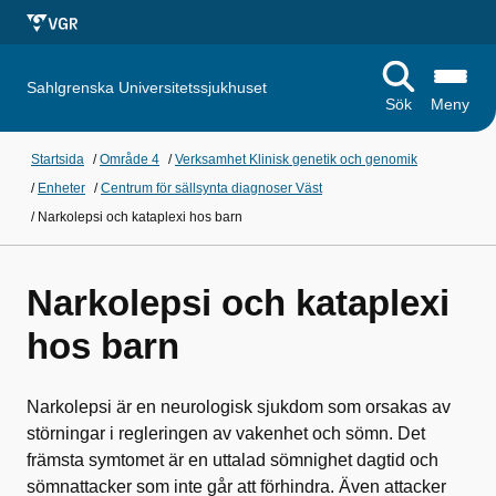
Sahlgrenska Universitetssjukhuset
Sök
Meny
Startsida
/
Område 4
/
Verksamhet Klinisk genetik och genomik
/
Enheter
/
Centrum för sällsynta diagnoser Väst
/
Narkolepsi och kataplexi hos barn
Narkolepsi och kataplexi
hos barn
Narkolepsi är en neurologisk sjukdom som orsakas av
störningar i regleringen av vakenhet och sömn. Det
främsta symtomet är en uttalad sömnighet dagtid och
sömnattacker som inte går att förhindra. Även attacker