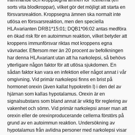
sorts vita blodkroppar), vilket gör det möjligt att starta en
försvarsreaktion. Kroppsegna ämnen ska normalt inte
utlösa en försvarsreaktion, men den speciella
HLAvarianten DRB1*15:01; DQB1*06:02 antas medföra
en ökad risk för en autoimmun reaktion, vilket betyder att
kroppens immunförsvar riktas mot kroppens egna
vävnader. Eftersom mer än 20 procent av befolkningen
har denna HLAvariant utan att ha narkolepsi, så behövs
ytterligare någon faktor för att utlösa sjukdomen. En
sådan faktor kan vara en infektion eller något annat i vår
omgivning. Vid primär narkolepsi finns en brist på
hormonet orexin (även kallat hypokretin I) i den del av
hjärnan som kallas hypotalamus. Orexin är en
signalsubstans som bland annat är viktig för reglering av
vakenhet och sömn. Vid primär narkolepsi anser man att
orexin eller de orexinproducerande cellerna förstörs på
grund av en autoimmun reaktion. Undersökning av
hypotalamus från avlidna personer med narkolepsi visar