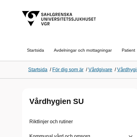
Startsida
Avdelningar och mottagningar
Patient
Startsida
/
För dig som är
/
Vårdgivare
/
Vårdhyg
Vårdhygien SU
Riktlinjer och rutiner
Kommunal vård och omsorg