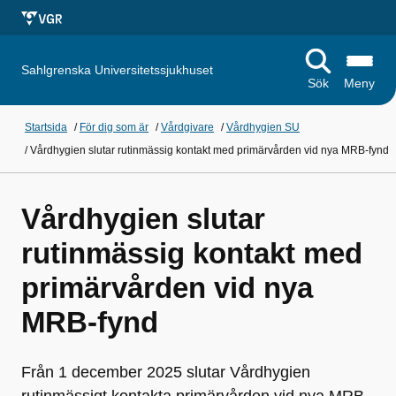
Sahlgrenska Universitetssjukhuset
Sök
Meny
Startsida
/
För dig som är
/
Vårdgivare
/
Vårdhygien SU
/
Vårdhygien slutar rutinmässig kontakt med primärvården vid nya MRB-fynd
Vårdhygien slutar
rutinmässig kontakt med
primärvården vid nya
MRB-fynd
Från 1 december 2025 slutar Vårdhygien