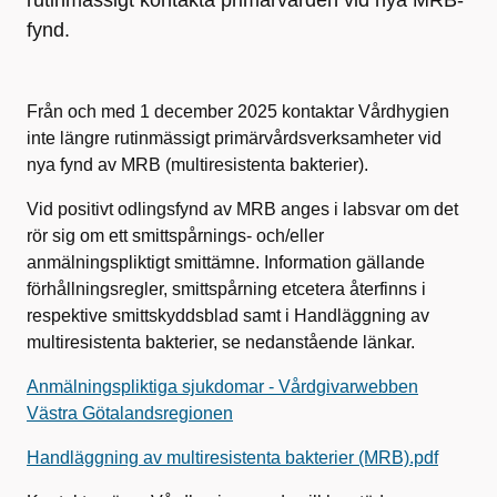
rutinmässigt kontakta primärvården vid nya MRB-
fynd.
Från och med 1 december 2025 kontaktar Vårdhygien
inte längre rutinmässigt primärvårdsverksamheter vid
nya fynd av MRB (multiresistenta bakterier).
Vid positivt odlingsfynd av MRB anges i labsvar om det
rör sig om ett smittspårnings- och/eller
anmälningspliktigt smittämne. Information gällande
förhållningsregler, smittspårning etcetera återfinns i
respektive smittskyddsblad samt i Handläggning av
multiresistenta bakterier, se nedanstående länkar.
Anmälningspliktiga sjukdomar - Vårdgivarwebben
Västra Götalandsregionen
Handläggning av multiresistenta bakterier (MRB).pdf