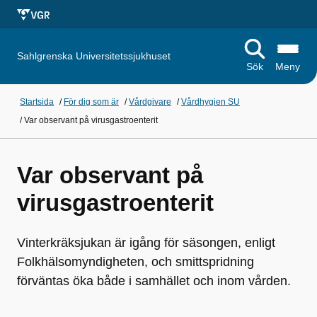
Sahlgrenska Universitetssjukhuset
Sök
Meny
Startsida
/
För dig som är
/
Vårdgivare
/
Vårdhygien SU
/
Var observant på virusgastroenterit
Var observant på
virusgastroenterit
Vinterkräksjukan är igång för säsongen, enligt
Folkhälsomyndigheten, och smittspridning
förväntas öka både i samhället och inom vården.