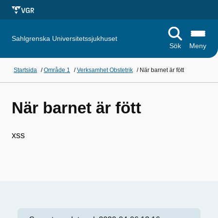
Sahlgrenska Universitetssjukhuset
Sök
Meny
Startsida
/
Område 1
/
Verksamhet Obstetrik
/
När barnet är fött
När barnet är fött
xss