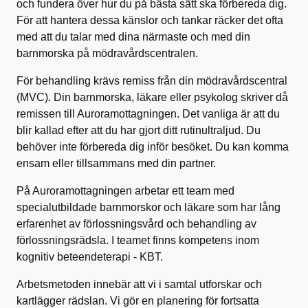
och fundera över hur du på bästa sätt ska förbereda dig.
För att hantera dessa känslor och tankar räcker det ofta
med att du talar med dina närmaste och med din
barnmorska på mödravårdscentralen.
För behandling krävs remiss från din mödravårdscentral
(MVC). Din barnmorska, läkare eller psykolog skriver då
remissen till Auroramottagningen. Det vanliga är att du
blir kallad efter att du har gjort ditt rutinultraljud. Du
behöver inte förbereda dig inför besöket. Du kan komma
ensam eller tillsammans med din partner.
På Auroramottagningen arbetar ett team med
specialutbildade barnmorskor och läkare som har lång
erfarenhet av förlossningsvård och behandling av
förlossningsrädsla. I teamet finns kompetens inom
kognitiv beteendeterapi - KBT.
Arbetsmetoden innebär att vi i samtal utforskar och
kartlägger rädslan. Vi gör en planering för fortsatta